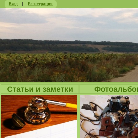
Вход
|
Регистрация
Ju
Статьи и заметки
Фотоальбо