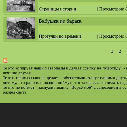
Страницы истории
| Просмотров: 
Бабушка из барака
Прогулки во времени
| Просмотров: 
1
2
С
т
р
Те кто копирует наши материалы и делает ссылку на "Меотиду" -
лучшие друзья.
а
Те кто таких ссылок не делает - обязательно станут нашими друз
потому, что рано или поздно поймут, что такие ссылки делать над
н
Те кто не поймет - заслужит звание "Ворьё моё" с занесением в о
и
раздел сайта.
ц
ы