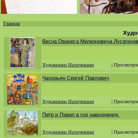
Главная
Вы
Худо
здесь
Весна Ованеса Мелконовича Лусегено
Художники Нахичевани
| Просмотро
Чахирьян Сергей Павлович
Художники Нахичевани
| Просмотро
Петр и Павел в год наводнения.
Художники Нахичевани
| Просмотро