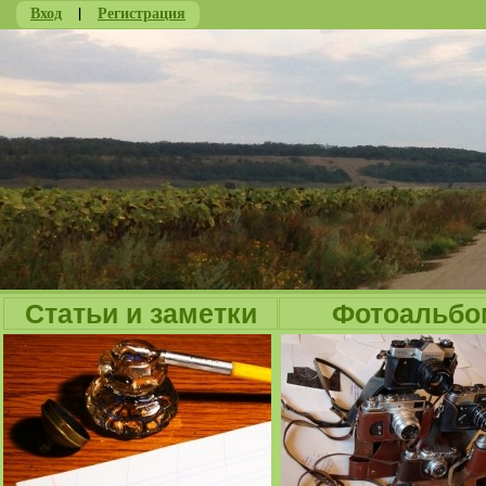
Вход
|
Регистрация
Ju
Статьи и заметки
Фотоальбо