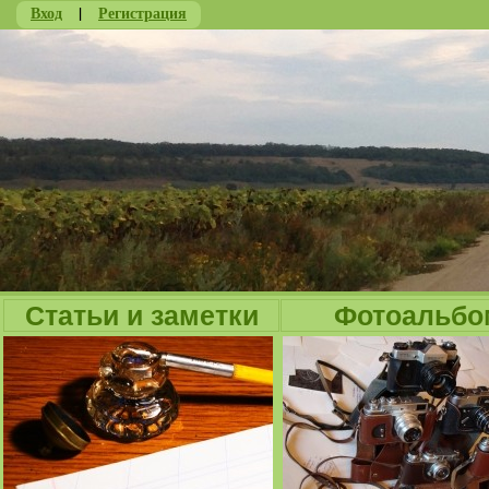
Вход
|
Регистрация
Ju
Статьи и заметки
Фотоальбо