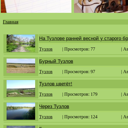
Главная
Вы
здесь
На Тузлове ранней весной у старого бр
Тузлов
| Просмотров: 77
| А
Бурный Тузлов
Тузлов
| Просмотров: 97
| А
Тузлов цветёт!
Тузлов
| Просмотров: 179
| А
Через Тузлов
Тузлов
| Просмотров: 124
| А