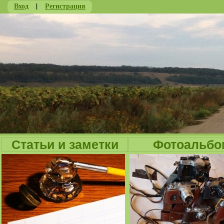
Вход
|
Регистрация
Ju
Статьи и заметки
Фотоальбо