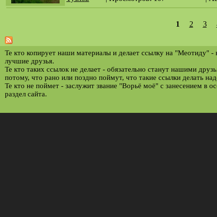
1
2
3
С
т
р
Те кто копирует наши материалы и делает ссылку на "Меотиду" -
лучшие друзья.
а
Те кто таких ссылок не делает - обязательно станут нашими друз
потому, что рано или поздно поймут, что такие ссылки делать над
н
Те кто не поймет - заслужит звание "Ворьё моё" с занесением в о
и
раздел сайта.
ц
ы