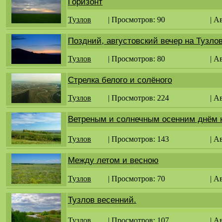
Горизонт
Тузлов
| Просмотров: 90
| А
Поздний, августовский вечер на Тузло
Тузлов
| Просмотров: 80
| А
Стрелка белого и солёного
Тузлов
| Просмотров: 224
| А
Ветреным и солнечным осенним днём 
Тузлов
| Просмотров: 143
| А
Между летом и весною
Тузлов
| Просмотров: 70
| А
Тузлов весенний.
Тузлов
| Просмотров: 107
| А