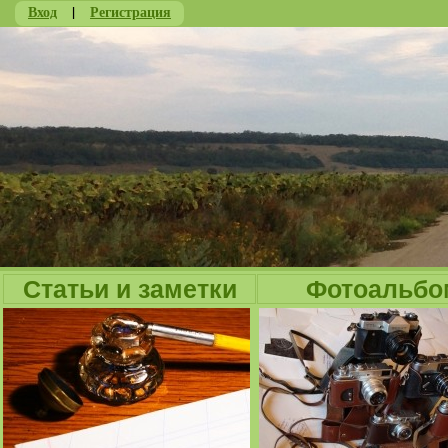
Вход
|
Регистрация
Ju
Статьи и заметки
Фотоальбо