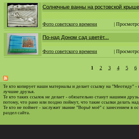
Солнечные ванны на ростовской крыше
Фото советского времени
| Просмотро
По-над Доном сад цветёт...
Фото советского времени
| Просмотро
1
2
3
4
5
6
С
т
р
Те кто копирует наши материалы и делает ссылку на "Меотиду" -
лучшие друзья.
а
Те кто таких ссылок не делает - обязательно станут нашими друз
потому, что рано или поздно поймут, что такие ссылки делать над
н
Те кто не поймет - заслужит звание "Ворьё моё" с занесением в о
и
раздел сайта.
ц
ы