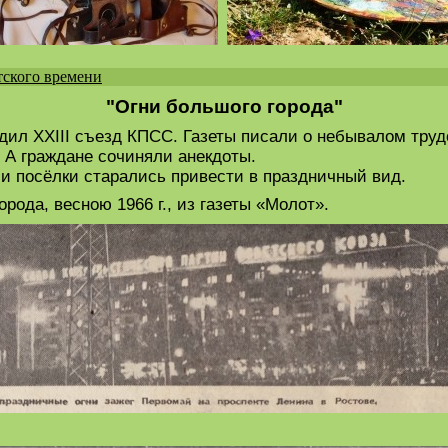
тского времени
"Огни большого города"
одил XXIII съезд КПСС. Газеты писали о небывалом тру
 А граждане сочиняли анекдоты.
а и посёлки старались привести в праздничный вид.
рода, весною 1966 г., из газеты «Молот».