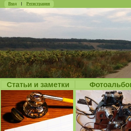
Вход
|
Регистрация
Ju
Статьи и заметки
Фотоальбо