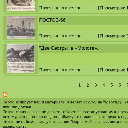
Прогулки во времени
| Просмотров: 
РОСТОВ-66
Прогулки во времени
| Просмотров: 
"Две Сестры" в «Молоте».
Прогулки во времени
| Просмотров: 
1
2
3
4
5
6
С
т
р
Те кто копирует наши материалы и делает ссылку на "Меотиду" -
лучшие друзья.
а
Те кто таких ссылок не делает - обязательно станут нашими друз
потому, что рано или поздно поймут, что такие ссылки делать над
н
Те кто не поймет - заслужит звание "Ворьё моё" с занесением в о
и
раздел сайта.