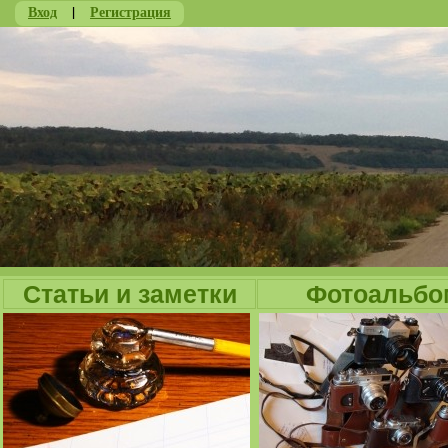
Вход
|
Регистрация
Ju
Статьи и заметки
Фотоальбо