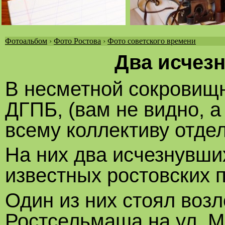
Фотоальбом
›
Фото Ростова
›
Фото советского времени
Вы
Два исчез
здесь
В несметной сокровищ
ДГПБ, (вам не видно, а
всему коллективу отдел
На них два исчезнувших
известных ростовских 
Один из них стоял воз
Ростсельмаша на ул. М