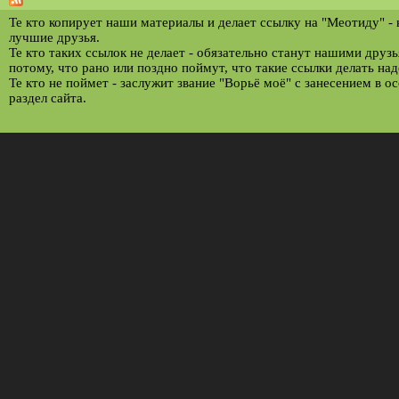
т
р
Те кто копирует наши материалы и делает ссылку на "Меотиду" -
лучшие друзья.
а
Те кто таких ссылок не делает - обязательно станут нашими друз
потому, что рано или поздно поймут, что такие ссылки делать над
н
Те кто не поймет - заслужит звание "Ворьё моё" с занесением в о
и
раздел сайта.
ц
ы