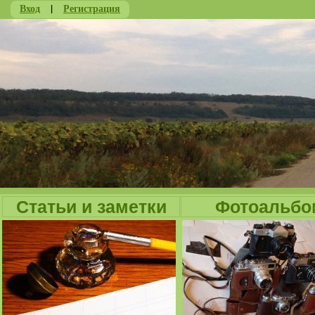
Вход
|
Регистрация
Ju
Статьи и заметки
Фотоальбо