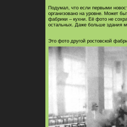
Подумал, что если первыми новос
организовано на уровне. Может б
фабрики – кухни. Её фото не сохр
остальных. Даже больше здания м
Это фото другой ростовской фабри