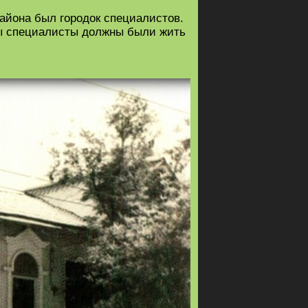
айона был городок специалистов.
цы специалисты должны были жить