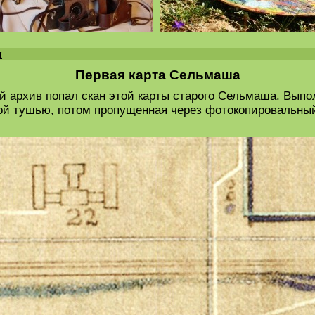
и
Первая карта Сельмаша
мой архив попал скан этой карты старого Сельмаша. Вып
ной тушью, потом пропущенная через фотокопировальны