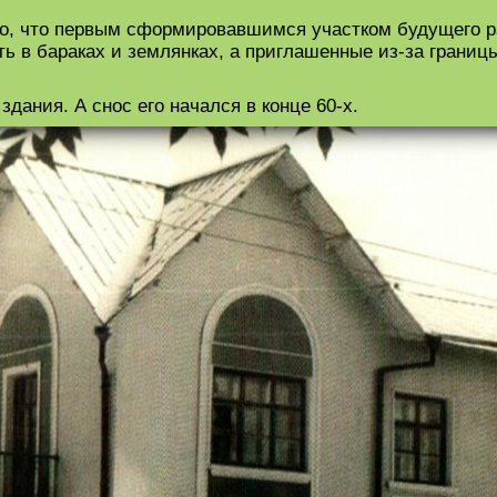
тно, что первым сформировавшимся участком будущего р
ть в бараках и землянках, а приглашенные из-за грани
здания. А снос его начался в конце 60-х.