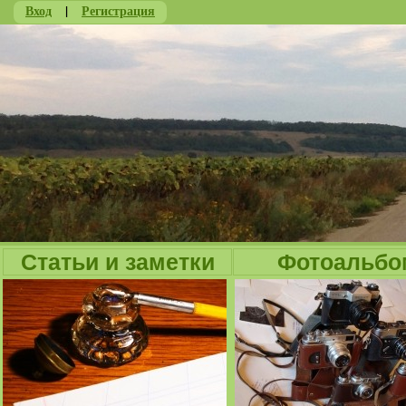
Вход
|
Регистрация
Ju
Статьи и заметки
Фотоальбо