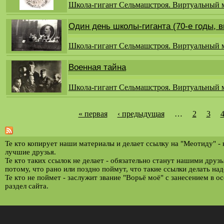
Школа-гигант Сельмашстроя. Виртуальный 
Один день школы-гиганта (70-е годы, 
Школа-гигант Сельмашстроя. Виртуальный 
Военная тайна
Школа-гигант Сельмашстроя. Виртуальный 
« первая
‹ предыдущая
…
2
3
С
т
р
Те кто копирует наши материалы и делает ссылку на "Меотиду" -
лучшие друзья.
а
Те кто таких ссылок не делает - обязательно станут нашими друз
потому, что рано или поздно поймут, что такие ссылки делать над
н
Те кто не поймет - заслужит звание "Ворьё моё" с занесением в о
и
раздел сайта.
ц
ы