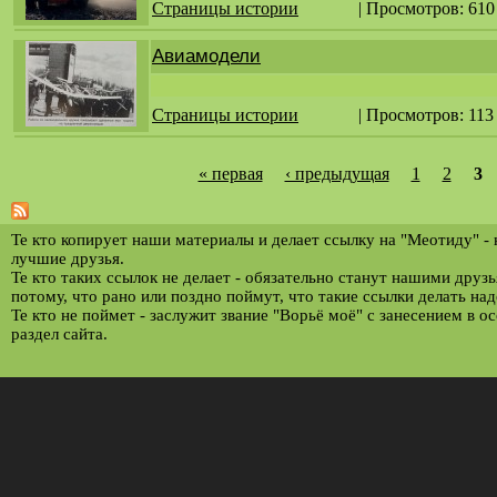
Страницы истории
| Просмотров: 610
Авиамодели
Страницы истории
| Просмотров: 113
« первая
‹ предыдущая
1
2
3
С
т
р
Те кто копирует наши материалы и делает ссылку на "Меотиду" -
лучшие друзья.
а
Те кто таких ссылок не делает - обязательно станут нашими друз
потому, что рано или поздно поймут, что такие ссылки делать над
н
Те кто не поймет - заслужит звание "Ворьё моё" с занесением в о
и
раздел сайта.
ц
ы