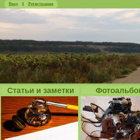
Вход
|
Регистрация
Ju
Статьи и заметки
Фотоальбо