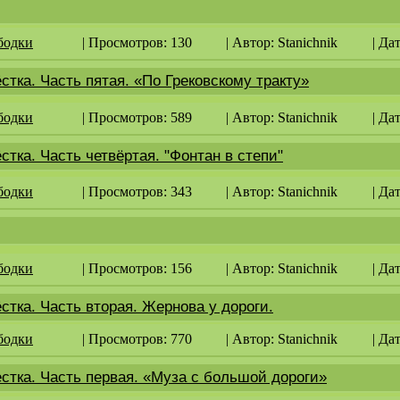
бодки
| Просмотров: 130
| Автор:
Stanichnik
| Да
стка. Часть пятая. «По Грековскому тракту»
бодки
| Просмотров: 589
| Автор:
Stanichnik
| Да
стка. Часть четвёртая. "Фонтан в степи"
бодки
| Просмотров: 343
| Автор:
Stanichnik
| Да
бодки
| Просмотров: 156
| Автор:
Stanichnik
| Да
стка. Часть вторая. Жернова у дороги.
бодки
| Просмотров: 770
| Автор:
Stanichnik
| Да
естка. Часть первая. «Муза с большой дороги»