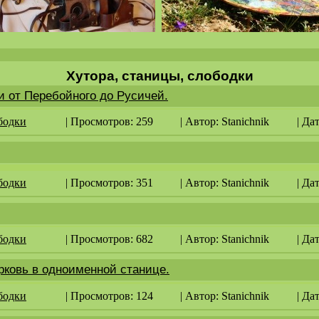
Хутора, станицы, слободки
и от Перебойного до Русичей.
бодки
| Просмотров: 259
| Автор:
Stanichnik
| Да
бодки
| Просмотров: 351
| Автор:
Stanichnik
| Да
бодки
| Просмотров: 682
| Автор:
Stanichnik
| Да
рковь в одноименной станице.
бодки
| Просмотров: 124
| Автор:
Stanichnik
| Да