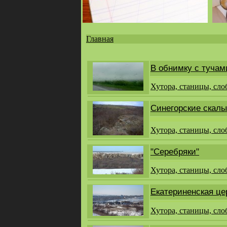
Главная
Вы
здесь
В обнимку с тучам
Хутора, станицы, сло
Синегорские скалы
Хутора, станицы, сло
"Серебряки"
Хутора, станицы, сло
Екатериненская це
Хутора, станицы, сло