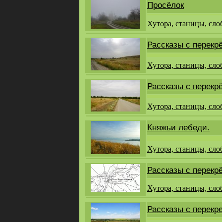
Просёлок
Хутора, станицы, сло
Рассказы с перекрё
Хутора, станицы, сло
Рассказы с перекрё
Хутора, станицы, сло
Княжьи лебеди.
Хутора, станицы, сло
Рассказы с перекрё
Хутора, станицы, сло
Рассказы с перекр