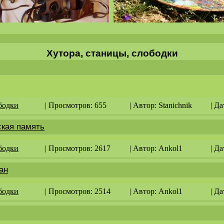
Хутора, станицы, слободки
бодки
| Просмотров: 655
| Автор:
Stanichnik
| Да
ская память
бодки
| Просмотров: 2617
| Автор:
Ankol1
| Да
ан
бодки
| Просмотров: 2514
| Автор:
Ankol1
| Да