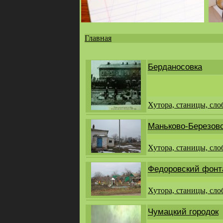
Главная
Вы
здесь
Берданосовка
Хутора, станицы, сло
Маньково-Березов
Хутора, станицы, сло
Федоровский фонт
Хутора, станицы, сло
Чумацкий городок