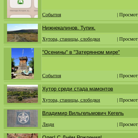
События
| Просмот
Нижнекалинов. Тупик.
Хутора, станицы, слободки
| Просмот
"Осенины" в "Затерянном мире"
События
| Просмот
Хутор среди стада мамонтов
Хутора, станицы, слободки
| Просмот
Владимир Вильгельмович Кегель
Люди
| Просмот
Олег! С Днём Рождения!