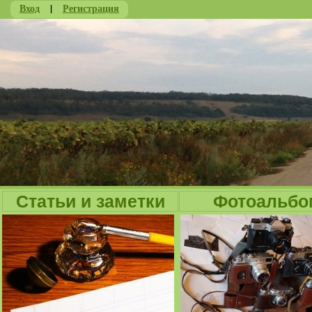
Вход
|
Регистрация
Ju
Статьи и заметки
Фотоальбо