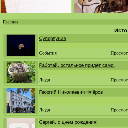
Главная
Вы
Исто
здесь
Суперлуние
События
| Просмот
Работай, остальное придёт само.
Люди
| Просмот
Георгий Николаевич Флёров
Люди
| Просмот
Сергей, с днём рождения!