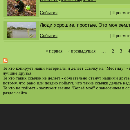
События
| Просмот
Люди хорошие, простые. Это моя земля
События
| Просмот
« первая
‹ предыдущая
…
2
3
С
т
р
Те кто копирует наши материалы и делает ссылку на "Меотиду" -
лучшие друзья.
а
Те кто таких ссылок не делает - обязательно станут нашими друз
потому, что рано или поздно поймут, что такие ссылки делать над
н
Те кто не поймет - заслужит звание "Ворьё моё" с занесением в о
и
раздел сайта.
ц
ы