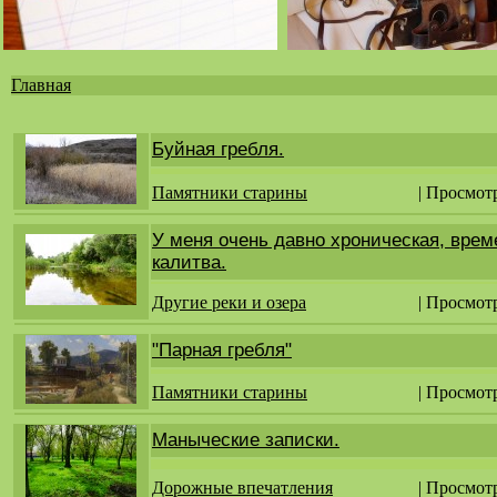
Главная
Вы
здесь
Буйная гребля.
Памятники старины
| Просмот
У меня очень давно хроническая, вре
калитва.
Другие реки и озера
| Просмот
"Парная гребля"
Памятники старины
| Просмот
Маныческие записки.
Дорожные впечатления
| Просмот