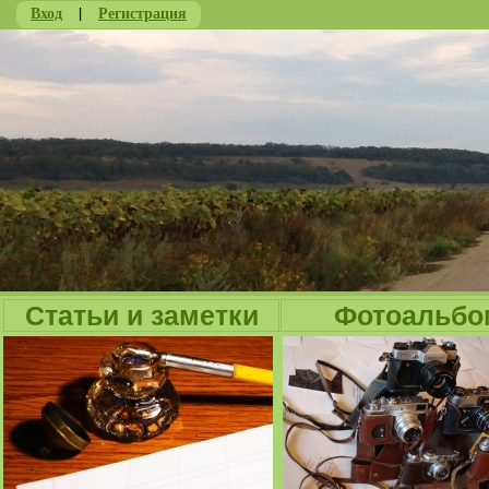
Вход
|
Регистрация
Ju
Статьи и заметки
Фотоальбо