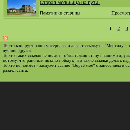
Старая мельница на пути.
Памятники старины
| Просмот
1
2
3
С
т
р
Те кто копирует наши материалы и делает ссылку на "Меотиду" -
лучшие друзья.
а
Те кто таких ссылок не делает - обязательно станут нашими друз
потому, что рано или поздно поймут, что такие ссылки делать над
н
Те кто не поймет - заслужит звание "Ворьё моё" с занесением в о
и
раздел сайта.
ц
ы