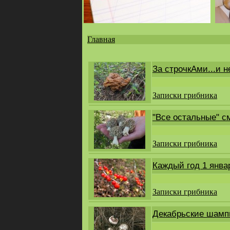
Главная
Вы
здесь
За строчкАми...и н
Записки грибника
"Все остальные" с
Записки грибника
Каждый год 1 январ
Записки грибника
Декабрьские шамп