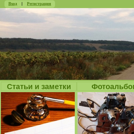
Вход
|
Регистрация
Ju
Статьи и заметки
Фотоальбо