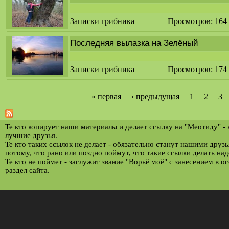
Записки грибника
| Просмотров: 164
Последняя вылазка на Зелёный
Записки грибника
| Просмотров: 174
« первая
‹ предыдущая
1
2
3
С
т
р
Те кто копирует наши материалы и делает ссылку на "Меотиду" -
лучшие друзья.
а
Те кто таких ссылок не делает - обязательно станут нашими друз
потому, что рано или поздно поймут, что такие ссылки делать над
н
Те кто не поймет - заслужит звание "Ворьё моё" с занесением в о
и
раздел сайта.
ц
ы