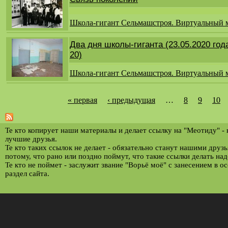
Школа-гигант Сельмашстроя. Виртуальный 
Два дня школы-гиганта (23.05.2020 год
20)
Школа-гигант Сельмашстроя. Виртуальный 
« первая
‹ предыдущая
…
8
9
10
С
т
р
Те кто копирует наши материалы и делает ссылку на "Меотиду" -
лучшие друзья.
а
Те кто таких ссылок не делает - обязательно станут нашими друз
потому, что рано или поздно поймут, что такие ссылки делать над
н
Те кто не поймет - заслужит звание "Ворьё моё" с занесением в о
и
раздел сайта.
ц
ы