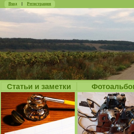
Вход
|
Регистрация
Ju
Статьи и заметки
Фотоальбо