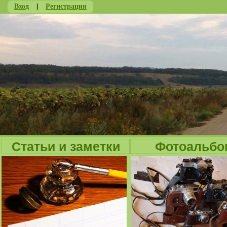
Вход
|
Регистрация
Ju
Статьи и заметки
Фотоальбо