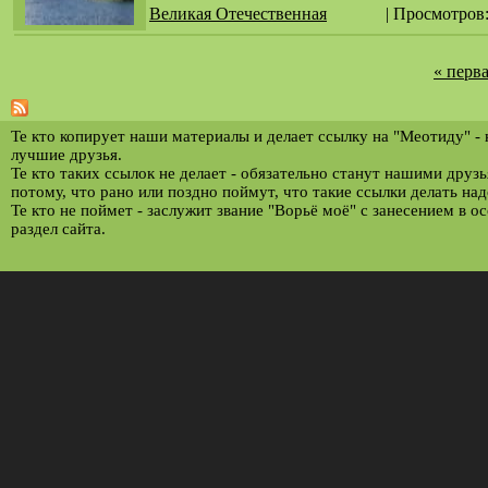
Великая Отечественная
| Просмотров
« перв
С
т
р
Те кто копирует наши материалы и делает ссылку на "Меотиду" -
лучшие друзья.
а
Те кто таких ссылок не делает - обязательно станут нашими друз
потому, что рано или поздно поймут, что такие ссылки делать над
н
Те кто не поймет - заслужит звание "Ворьё моё" с занесением в о
и
раздел сайта.
ц
ы