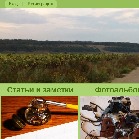
Вход
|
Регистрация
Ju
Статьи и заметки
Фотоальбо