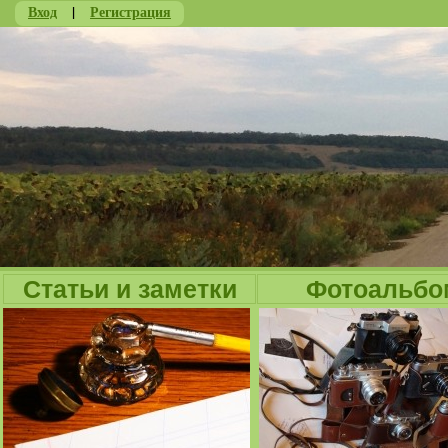
Вход
|
Регистрация
Ju
Статьи и заметки
Фотоальбо