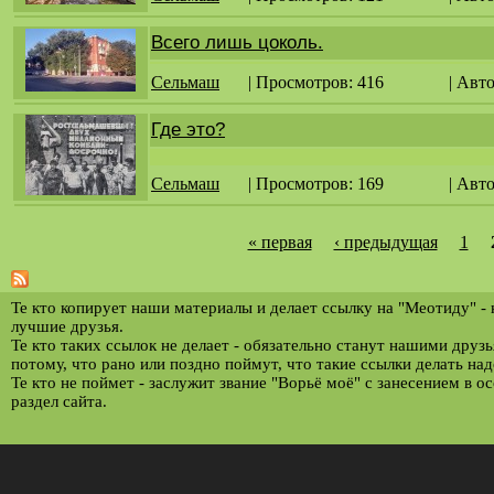
Всего лишь цоколь.
Сельмаш
| Просмотров: 416
| Авт
Где это?
Сельмаш
| Просмотров: 169
| Авт
« первая
‹ предыдущая
1
С
т
р
Те кто копирует наши материалы и делает ссылку на "Меотиду" -
лучшие друзья.
а
Те кто таких ссылок не делает - обязательно станут нашими друз
потому, что рано или поздно поймут, что такие ссылки делать над
н
Те кто не поймет - заслужит звание "Ворьё моё" с занесением в о
и
раздел сайта.
ц
ы