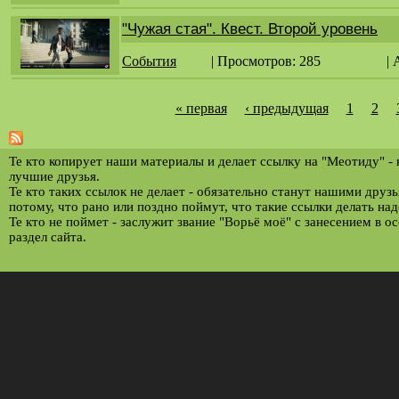
"Чужая стая". Квест. Второй уровень
События
| Просмотров: 285
|
« первая
‹ предыдущая
1
2
С
т
р
Те кто копирует наши материалы и делает ссылку на "Меотиду" -
лучшие друзья.
а
Те кто таких ссылок не делает - обязательно станут нашими друз
потому, что рано или поздно поймут, что такие ссылки делать над
н
Те кто не поймет - заслужит звание "Ворьё моё" с занесением в о
и
раздел сайта.
ц
ы