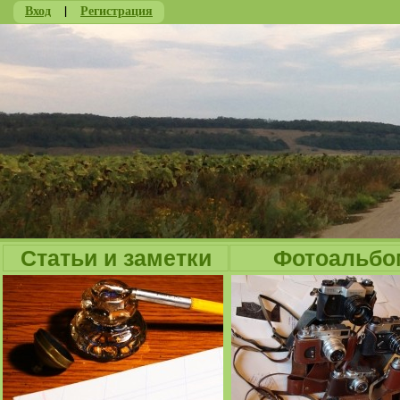
Вход
|
Регистрация
Ju
Статьи и заметки
Фотоальбо