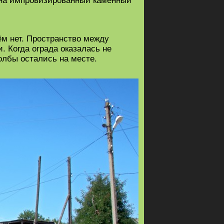
 на импровизированный каменный
ём нет. Пространство между
. Когда ограда оказалась не
олбы остались на месте.