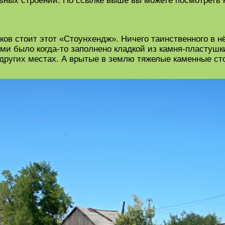
ьных строений. По ссылке выше вы можете посмотреть
тков стоит этот «Стоунхендж». Ничего таинственного в н
и было когда-то заполнено кладкой из камня-пластушки
других местах. А врытые в землю тяжелые каменные ст