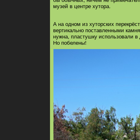
бы обычных, ничем не примечател
музей в центре хутора.
А на одном из хуторских перекрёс
вертикально поставленными камням
нужна, пластушку использовали в 
Но побелены!