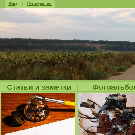
Вход
|
Регистрация
Ju
Статьи и заметки
Фотоальбо