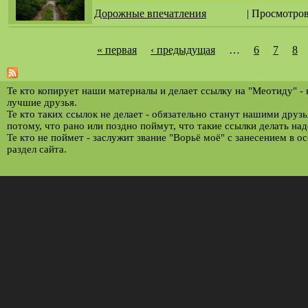
Дорожные впечатления
| Просмотров
« первая
‹ предыдущая
…
6
7
8
С
т
р
Те кто копирует наши материалы и делает ссылку на "Меотиду" -
лучшие друзья.
а
Те кто таких ссылок не делает - обязательно станут нашими друз
потому, что рано или поздно поймут, что такие ссылки делать над
н
Те кто не поймет - заслужит звание "Ворьё моё" с занесением в о
и
раздел сайта.
ц
ы