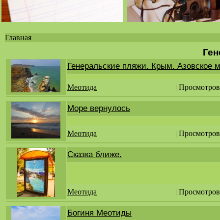
Главная
Вы
Ген
здесь
Генеральские пляжи. Крым. Азовское м
Меотида
| Просмотров
Море вернулось
Меотида
| Просмотров
Сказка ближе.
Меотида
| Просмотров
Богиня Меотиды