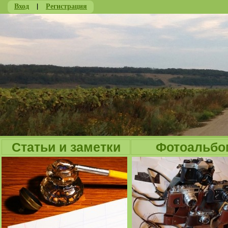
Вход
|
Регистрация
Ju
Статьи и заметки
Фотоальбо