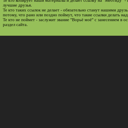
Те кто копирует наши материалы и делает ссылку на "Меотиду" -
лучшие друзья.
Те кто таких ссылок не делает - обязательно станут нашими друз
потому, что рано или поздно поймут, что такие ссылки делать над
Те кто не поймет - заслужит звание "Ворьё моё" с занесением в о
раздел сайта.