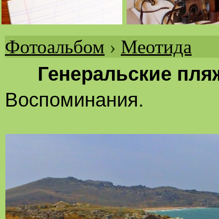
Фотоальбом
›
Меотида
Вы
здесь
Генеральские пляж
Воспоминания.