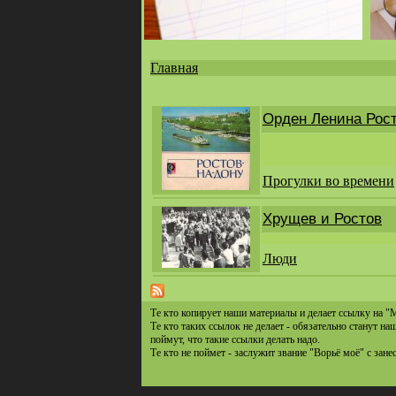
Главная
Вы
здесь
Орден Ленина Рост
Прогулки во времени
Хрущев и Ростов
Люди
Те кто копирует наши материалы и делает ссылку на "
Те кто таких ссылок не делает - обязательно станут н
поймут, что такие ссылки делать надо.
Те кто не поймет - заслужит звание "Ворьё моё" с зане