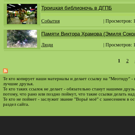
Троицкая библионочь в ДГПБ
События
| Просмотров: 
Памяти Виктора Храмова (Эмиля Сокол
Люди
| Просмотров: 
1
2
С
т
р
Те кто копирует наши материалы и делает ссылку на "Меотиду" -
лучшие друзья.
а
Те кто таких ссылок не делает - обязательно станут нашими друз
потому, что рано или поздно поймут, что такие ссылки делать над
н
Те кто не поймет - заслужит звание "Ворьё моё" с занесением в о
и
раздел сайта.
ц
ы