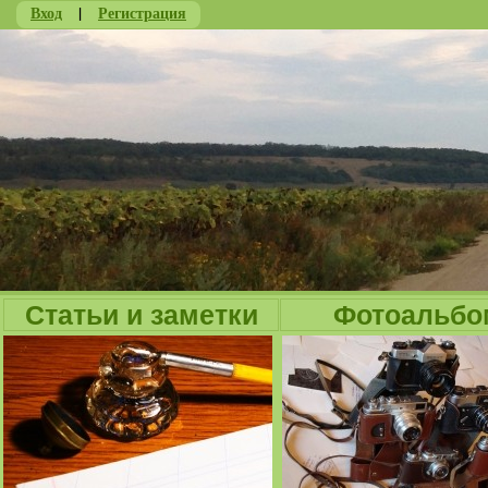
Вход
|
Регистрация
Ju
Статьи и заметки
Фотоальбо