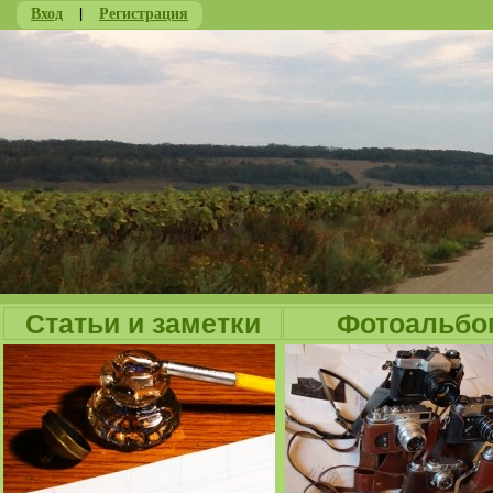
Вход
|
Регистрация
Ju
Статьи и заметки
Фотоальбо