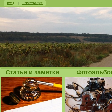
Вход
|
Регистрация
Ju
Статьи и заметки
Фотоальбо