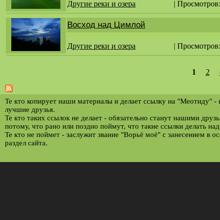
Другие реки и озера
| Просмотров
Восход над Цимлой
Другие реки и озера
| Просмотров
1
2
С
т
р
Те кто копирует наши материалы и делает ссылку на "Меотиду" -
лучшие друзья.
а
Те кто таких ссылок не делает - обязательно станут нашими друз
потому, что рано или поздно поймут, что такие ссылки делать над
н
Те кто не поймет - заслужит звание "Ворьё моё" с занесением в о
и
раздел сайта.
ц
ы