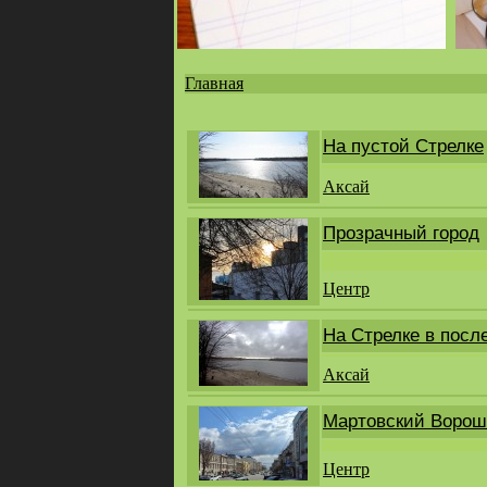
Главная
Вы
здесь
На пустой Стрелке
Аксай
Прозрачный город
Центр
На Стрелке в посл
Аксай
Мартовский Ворош
Центр