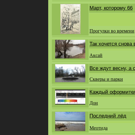
Март, которому 66
Прогулки во времени
Так хочется снова 
Аксай
Все ждут весну, а 
Скверы и парки
Каждый оформитель
Дон
Последний лёд
Меотида