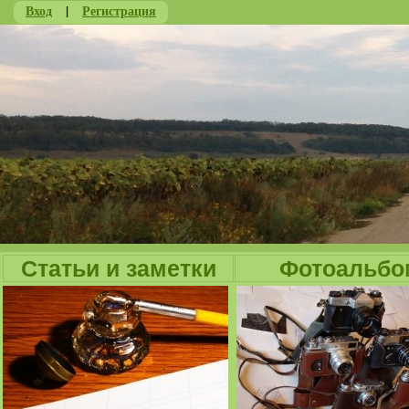
Вход
|
Регистрация
Ju
Статьи и заметки
Фотоальбо