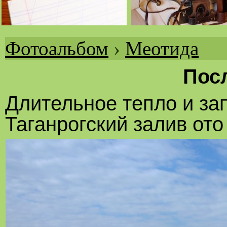
Фотоальбом
›
Меотида
Вы
здесь
Пос
Длительное тепло и за
Таганрогский залив ото