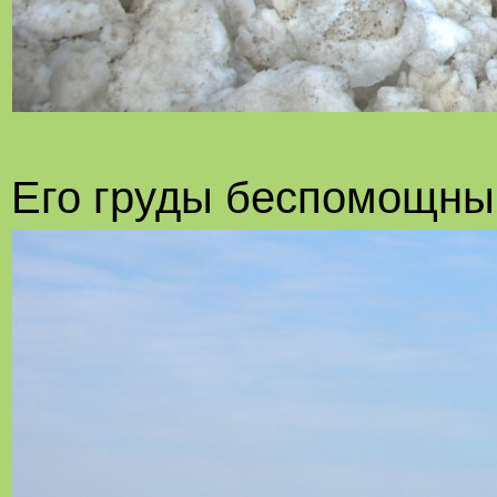
Его груды беспомощны