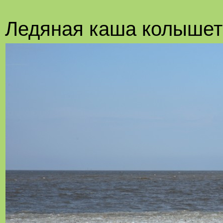
Ледяная каша колышетс