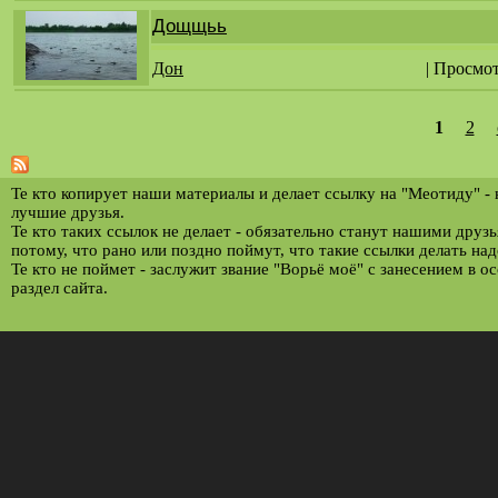
Дощщьь
Дон
| Просмо
1
2
С
т
р
Те кто копирует наши материалы и делает ссылку на "Меотиду" -
лучшие друзья.
а
Те кто таких ссылок не делает - обязательно станут нашими друз
потому, что рано или поздно поймут, что такие ссылки делать над
н
Те кто не поймет - заслужит звание "Ворьё моё" с занесением в о
и
раздел сайта.
ц
ы