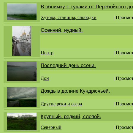
В обнимку с тучами от Перебойного до
Хутора, станицы, слободки
| Просмо
Осенний, нудный.
Центр
| Просмот
Последний день осени.
Дон
| Просмо
Дождь в долине Кундрючьей.
Другие реки и озера
| Просмо
Крупный, редкий, слепой.
Северный
| Просмо