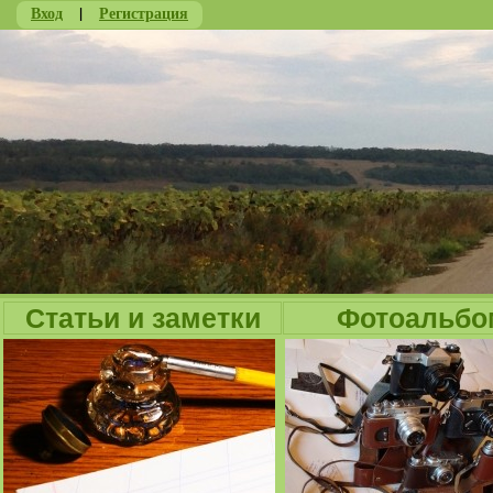
Вход
|
Регистрация
Ju
Статьи и заметки
Фотоальбо