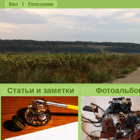
Вход
|
Регистрация
Ju
Статьи и заметки
Фотоальбо