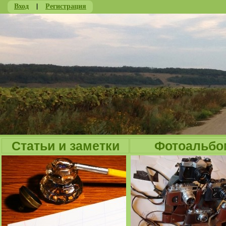
Вход
|
Регистрация
Ju
Статьи и заметки
Фотоальбо