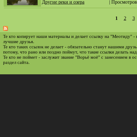
Другие реки и озера
| Просмотров
1
2
3
С
т
р
Те кто копирует наши материалы и делает ссылку на "Меотиду" -
лучшие друзья.
а
Те кто таких ссылок не делает - обязательно станут нашими друз
потому, что рано или поздно поймут, что такие ссылки делать над
н
Те кто не поймет - заслужит звание "Ворьё моё" с занесением в о
и
раздел сайта.
ц
ы