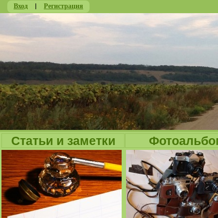
Вход
|
Регистрация
Ju
Статьи и заметки
Фотоальбо