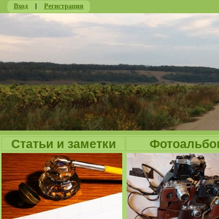
Вход
|
Регистрация
Ju
Статьи и заметки
Фотоальбо