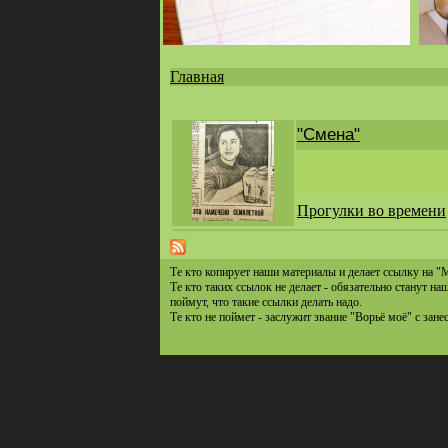
Главная
Вы
здесь
"Смена"
Прогулки во времени
Те кто копирует наши материалы и делает ссылку на "
Те кто таких ссылок не делает - обязательно станут н
поймут, что такие ссылки делать надо.
Те кто не поймет - заслужит звание "Ворьё моё" с зане