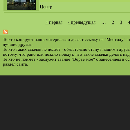
Центр
« первая
‹ предыдущая
…
2
3
С
т
р
Те кто копирует наши материалы и делает ссылку на "Меотиду" -
лучшие друзья.
а
Те кто таких ссылок не делает - обязательно станут нашими друз
потому, что рано или поздно поймут, что такие ссылки делать над
н
Те кто не поймет - заслужит звание "Ворьё моё" с занесением в о
и
раздел сайта.
ц
ы