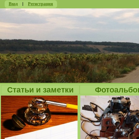
Вход
|
Регистрация
Ju
Статьи и заметки
Фотоальбо