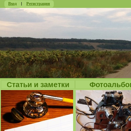
Вход
|
Регистрация
Ju
Статьи и заметки
Фотоальбо