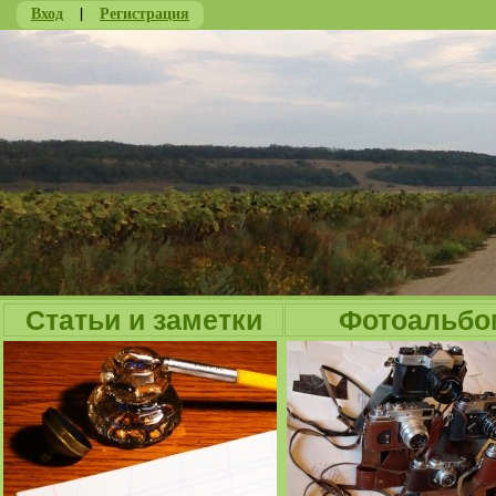
Вход
|
Регистрация
Ju
Статьи и заметки
Фотоальбо