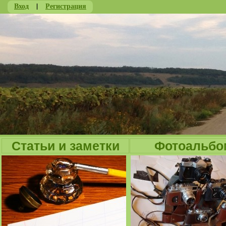
Вход
|
Регистрация
Ju
Статьи и заметки
Фотоальбо