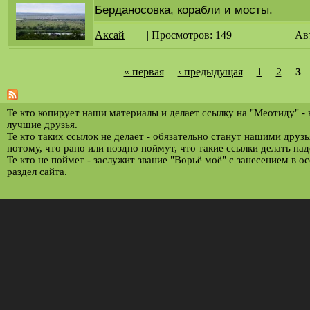
Берданосовка, корабли и мосты.
Аксай
| Просмотров: 149
| Ав
« первая
‹ предыдущая
1
2
3
С
т
р
Те кто копирует наши материалы и делает ссылку на "Меотиду" -
лучшие друзья.
а
Те кто таких ссылок не делает - обязательно станут нашими друз
потому, что рано или поздно поймут, что такие ссылки делать над
н
Те кто не поймет - заслужит звание "Ворьё моё" с занесением в о
и
раздел сайта.
ц
ы