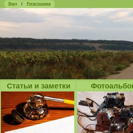
Вход
|
Регистрация
Ju
Статьи и заметки
Фотоальбо