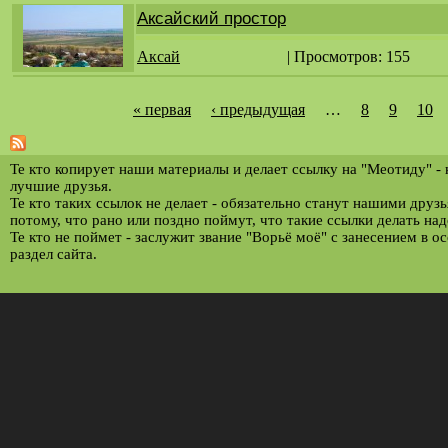
Аксайский простор
Аксай
| Просмотров: 155
« первая
‹ предыдущая
…
8
9
10
С
т
р
Те кто копирует наши материалы и делает ссылку на "Меотиду" -
лучшие друзья.
а
Те кто таких ссылок не делает - обязательно станут нашими друз
потому, что рано или поздно поймут, что такие ссылки делать над
н
Те кто не поймет - заслужит звание "Ворьё моё" с занесением в о
и
раздел сайта.
ц
ы