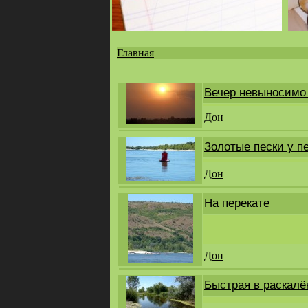
Главная
Вы
здесь
Вечер невыносимо 
Дон
Золотые пески у п
Дон
На перекате
Дон
Быстрая в раскал