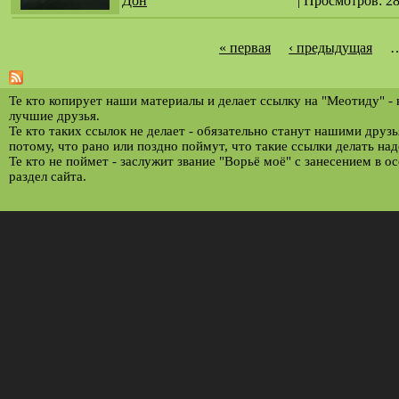
Дон
| Просмотров: 2
« первая
‹ предыдущая
С
т
р
Те кто копирует наши материалы и делает ссылку на "Меотиду" -
лучшие друзья.
а
Те кто таких ссылок не делает - обязательно станут нашими друз
потому, что рано или поздно поймут, что такие ссылки делать над
н
Те кто не поймет - заслужит звание "Ворьё моё" с занесением в о
и
раздел сайта.
ц
ы