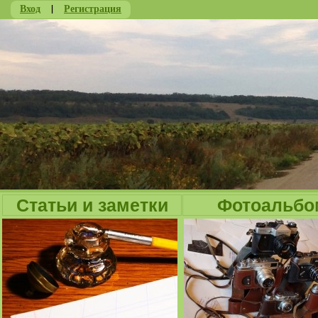
Вход
|
Регистрация
Ju
Статьи и заметки
Фотоальбо