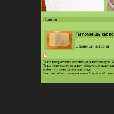
Главная
Вы
здесь
Ты помнишь как все
Страницы истории
Те кто копирует наши материалы и делает ссылку на "
Те кто таких ссылок не делает - обязательно станут н
поймут, что такие ссылки делать надо.
Те кто не поймет - заслужит звание "Ворьё моё" с зане