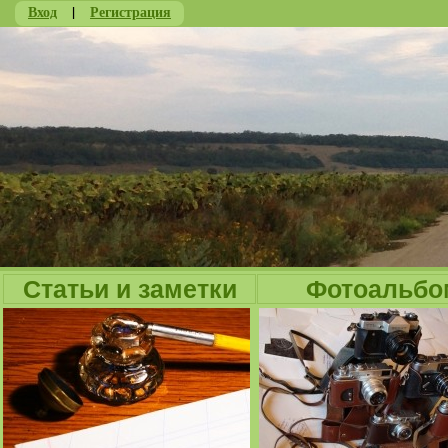
Вход
|
Регистрация
Ju
Статьи и заметки
Фотоальбо