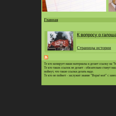
Главная
Вы
здесь
К вопросу о галош
Страницы истории
Те кто копирует наши материалы и делает ссылку на "
Те кто таких ссылок не делает - обязательно станут н
поймут, что такие ссылки делать надо.
Те кто не поймет - заслужит звание "Ворьё моё" с зане